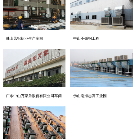
佛山凤铝铝业生产车间
中山不锈钢工程
广东中山万家乐股份有限公司车间降温通风解决方案
佛山南海志高工业园