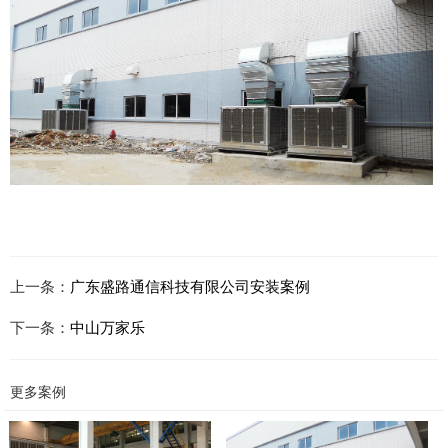
上一条：
广东盛路通信科技有限公司安装案例
下一条：
中山万家乐
更多案例