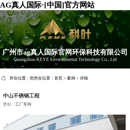
AG真人国际·[中国]官方网站
广州市ag真人国际官网环保科技有限公司
Guangzhou KEYE Environmental Technology Co., Ltd
所在位置：您所在位置：
首页
>
案例
>
详细
中山不锈钢工程
类别：
工厂车间