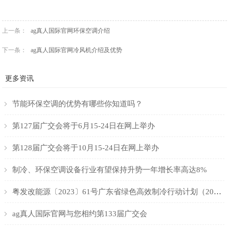
上一条：
ag真人国际官网环保空调介绍
下一条：
ag真人国际官网冷风机介绍及优势
更多资讯
节能环保空调的优势有哪些你知道吗？
第127届广交会将于6月15-24日在网上举办
第128届广交会将于10月15-24日在网上举办
制冷、环保空调设备行业有望保持升势一年增长率高达8%
粤发改能源〔2023〕61号广东省绿色高效制冷行动计划（2023-2025）发布实施 ——深度利好蒸发冷却行业政策加持节能环保产业领域
ag真人国际官网与您相约第133届广交会