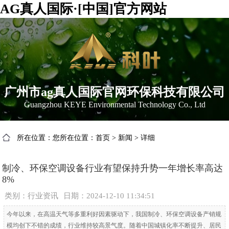
AG真人国际·[中国]官方网站
广州市ag真人国际官网环保科技有限公司
Guangzhou KEYE Environmental Technology Co., Ltd
所在位置：您所在位置：
首页
>
新闻
>
详细
制冷、环保空调设备行业有望保持升势一年增长率高达
8%
类别：
日期：
行业资讯
2024-12-10 11:34:51
今年以来，在高温天气等多重利好因素驱动下，我国制冷、环保空调设备产销规
模均创下不错的成绩，行业维持较高景气度。随着中国城镇化率不断提升、居民