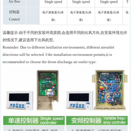
Air flow
Single speed
Single speed
Single speed
Tw
adjustment
控制器
电子屏幕显示(单
电子屏幕显示(单
电子屏幕显示(单
电
Control
速)
速)
速)
LCD control single
LCD control single
LCD control single
L
温馨提示:由于不同的安装环境原因,会选用不同的出风方向,在安装环境允许
speed
speed
speed
的情况下,建议选用下出风机型。
Reminder: Due to different instllation environments, different airoutlet
directions will be selected. f the installation environment permits,it is
recommended to choose the down discharge air outlet type.