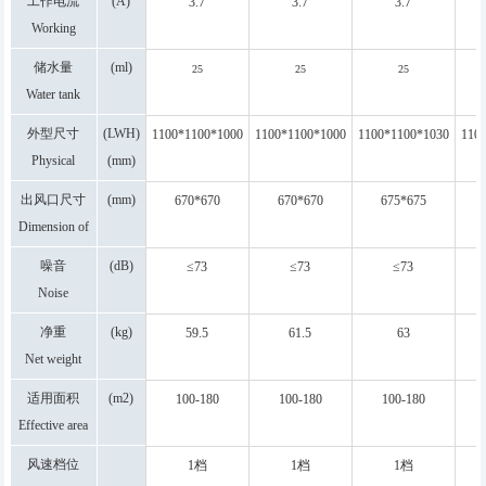
工作电流
(A)
3.7
3.7
3.7
Working
current
储水量
(ml)
25
25
25
Water tank
capacity
外型尺寸
(LWH)
1100*1100*1000
1100*1100*1000
1100*1100*1030
110
Physical
(mm)
dimension
出风口尺寸
(mm)
670*670
670*670
675*675
Dimension of
air outlet
噪音
(dB)
≤73
≤73
≤73
Noise
净重
(kg)
59.5
61.5
63
Net weight
适用面积
(m2)
100-180
100-180
100-180
Effective area
风速档位
1档
1档
1档