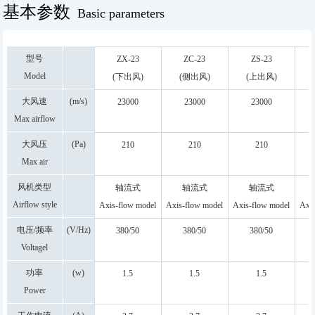
基本参数
Basic parameters
型号
ZX-23
ZC-23
ZS-23
Model
(下出风)
(侧出风)
(上出风)
DOWN
SIDE
TOP
大风速
(m/s)
23000
23000
23000
Max airflow
rate
大风压
(Pa)
210
210
210
Max air
pressure
风机类型
轴流式
轴流式
轴流式
Airflow style
Axis-flow model
Axis-flow model
Axis-flow model
Axis
电压/频率
(V/Hz)
380/50
380/50
380/50
Voltagel
frequency
功率
(w)
1.5
1.5
1.5
Power