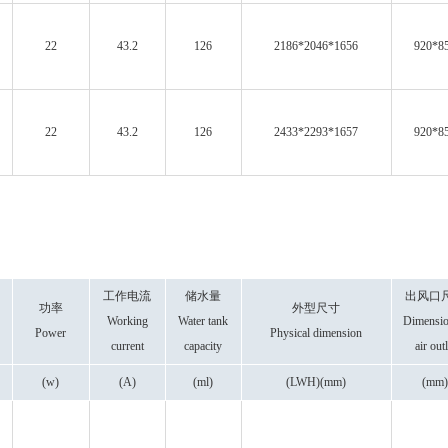
22
43.2
126
2186*2046*1656
920*8
22
43.2
126
2433*2293*1657
920*8
工作电流
储水量
出风口
功率
外型尺寸
Working
Water tank
Dimensio
Power
Physical dimension
current
capacity
air outl
(w)
(A)
(ml)
(LWH)(mm)
(mm