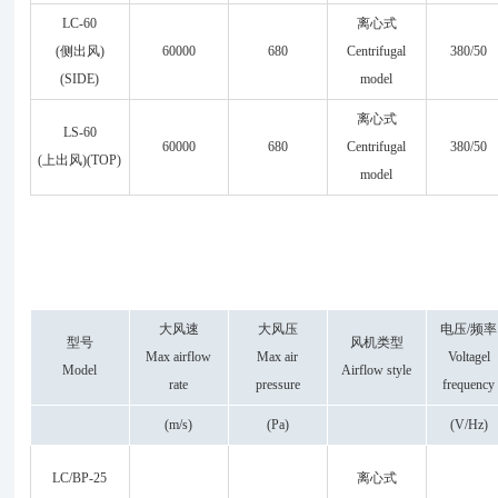
LC-60
离心式
(侧出风)
60000
680
Centrifugal
380/50
(SIDE)
model
离心式
LS-60
60000
680
Centrifugal
380/50
(上出风)(TOP)
model
大风速
大风压
电压/频率
型号
风机类型
Max airflow
Max air
Voltagel
Model
Airflow style
rate
pressure
frequency
(m/s)
(Pa)
(V/Hz)
LC/BP-25
离心式