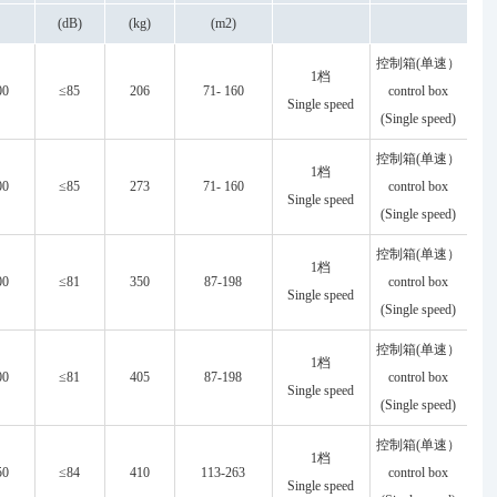
)
(dB)
(kg)
(m2)
控制箱(单速）
1档
00
≤85
206
71- 160
control box
Single speed
(Single speed)
控制箱(单速）
1档
00
≤85
273
71- 160
control box
Single speed
(Single speed)
控制箱(单速）
1档
00
≤81
350
87-198
control box
Single speed
(Single speed)
控制箱(单速）
1档
00
≤81
405
87-198
control box
Single speed
(Single speed)
控制箱(单速）
1档
50
≤84
410
113-263
control box
Single speed