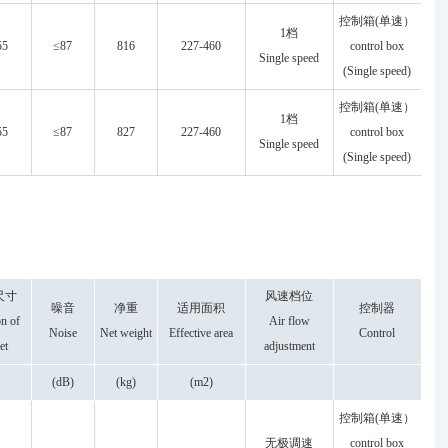
控制箱(单速）
1档
55
≤87
816
227-460
control box
Single speed
(Single speed)
控制箱(单速）
1档
55
≤87
827
227-460
control box
Single speed
(Single speed)
尺寸
风速档位
噪音
净重
适用面积
控制器
n of
Air flow
Noise
Net weight
Effective area
Control
et
adjustment
)
(dB)
(kg)
(m2)
控制箱(单速）
无极调速
control box