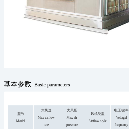
基本参数
Basic parameters
大风速
大风压
电压/频率
型号
风机类型
Max airflow
Max air
Voltagel
Model
Airflow style
rate
pressure
frequency