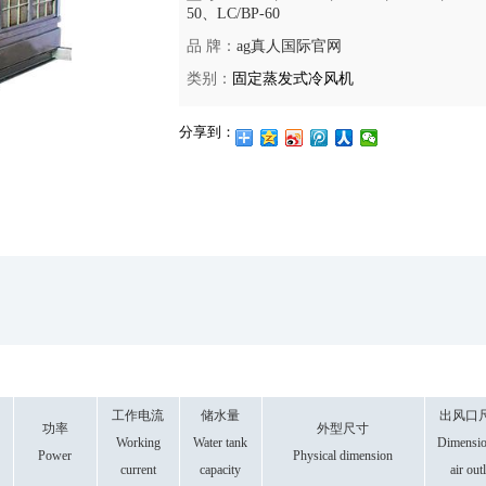
50、LC/BP-60
品 牌：
ag真人国际官网
类别：
固定蒸发式冷风机
分享到：
工作电流
储水量
出风口
功率
外型尺寸
Working
Water tank
Dimensio
Power
Physical dimension
current
capacity
air outl