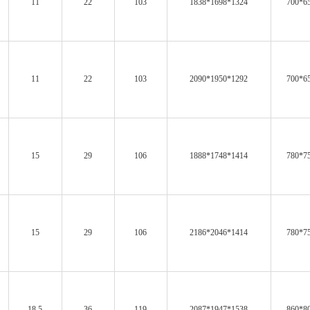
11
22
103
1838*1698*1324
700*6
11
22
103
2090*1950*1292
700*6
15
29
106
1888*1748*1414
780*7
15
29
106
2186*2046*1414
780*7
18.5
36
119
2087*1947*1538
860*8