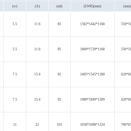
(w)
(A)
(ml)
(LWH)(mm)
(mm
5.5
11.6
85
1582*1442*1168
550*5
5.5
11.6
85
1869*1729*1168
550*5
7.5
15.4
92
1685*1545*1289
620*6
7.5
15.4
92
1989*1849*1289
620*6
11
22
103
1838*1698*1324
700*6