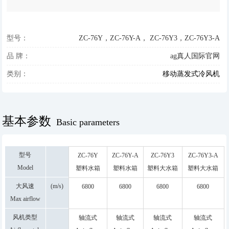
型号：
ZC-76Y，ZC-76Y-A， ZC-76Y3，ZC-76Y3-A
品 牌：
ag真人国际官网
类别：
移动蒸发式冷风机
基本参数
Basic parameters
型号
ZC-76Y
ZC-76Y-A
ZC-76Y3
ZC-76Y3-A
Model
塑料水箱
塑料水箱
塑料大水箱
塑料大水箱
PLASTIC
PLASTIC
PLASTIC
PLASTIC
大风速
(m/s)
6800
6800
6800
6800
WATER
WATER
BIG WATER
BIG
Max airflow
TANK
TANK
TANK
WVATERTAK
rate
风机类型
轴流式
轴流式
轴流式
轴流式