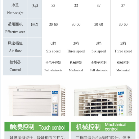
净重
(kg)
33
33
37
37
Net weight
适用面积
(m2)
30-60
30-60
30-60
30-60
Effective area
风速档位
6档
3档
3档
3档
Air flow
Six speed
Three speed
Six speed
Three speed
adjustment
控制器
全电子控制
机械控制
全电子控制
机械控制
Control
Full electronic
Mechanical
Full electronic
Mechanical
control
control
control
control