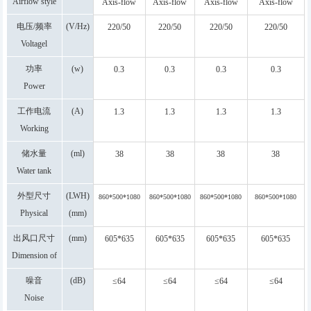
Airflow style
Axis-flow
Axis-flow
Axis-flow
Axis-flow
model
model
model
model
电压/频率
(V/Hz)
220/50
220/50
220/50
220/50
Voltagel
frequency
功率
(w)
0.3
0.3
0.3
0.3
Power
工作电流
(A)
1.3
1.3
1.3
1.3
Working
current
储水量
(ml)
38
38
38
38
Water tank
capacity
外型尺寸
(LWH)
860*500*1080
860*500*1080
860*500*1080
860*500*1080
Physical
(mm)
dimension
出风口尺寸
(mm)
605*635
605*635
605*635
605*635
Dimension of
air outlet
噪音
(dB)
≤64
≤64
≤64
≤64
Noise