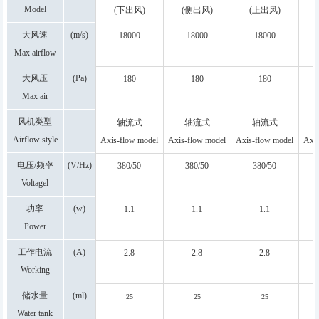
Model
(下出风)
(侧出风)
(上出风)
DOWN
SIDE
TOP
大风速
(m/s)
18000
18000
18000
Max airflow
rate
大风压
(Pa)
180
180
180
Max air
pressure
风机类型
轴流式
轴流式
轴流式
Airflow style
Axis-flow model
Axis-flow model
Axis-flow model
Axis
电压/频率
(V/Hz)
380/50
380/50
380/50
Voltagel
frequency
功率
(w)
1.1
1.1
1.1
Power
工作电流
(A)
2.8
2.8
2.8
Working
current
储水量
(ml)
25
25
25
Water tank