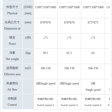
capacity
外型尺寸
(LWH)
1100*1100*1000
1100*1100*1000
1100*1100*1000
110
Physical
(mm)
dimension
出风口尺寸
(mm)
670*670
670*670
675*675
Dimension of
air outlet
噪音
(dB)
≤71
≤71
≤71
Noise
净重
(kg)
59.5
61.5
63
Net weight
适用面积
(m2)
100-150
100-150
100-150
Effective area
风速档位
1档Single speed
1档Single speed
1档
Air flow
Single speed
Si
adjustment
控制器
机械控制(A级)
机械控制(A级)
机械控制(A级)
机
Control
Switch control A
Switch control A
Switch control A
Swi
class
class
class